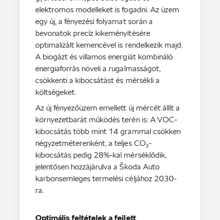
elektromos modelleket is fogadni. Az üzem
egy új, a fényezési folyamat során a
bevonatok precíz kikeményítésére
optimalizált kemencével is rendelkezik majd.
A biogázt és villamos energiát kombináló
energiaforrás növeli a rugalmasságot,
csökkenti a kibocsátást és mérsékli a
költségeket.
Az új fényezőüzem emellett új mércét állít a
környezetbarát működés terén is: A VOC-
kibocsátás több mint 14 grammal csökken
négyzetméterenként, a teljes CO₂-
kibocsátás pedig 28%-kal mérséklődik,
jelentősen hozzájárulva a Škoda Auto
karbonsemleges termelési céljához 2030-
ra.
Optimális feltételek a fejlett