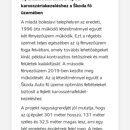
karosszériakezeléshez a Škoda fő
üzemében
A mladá boleslavi telephelyen az eredeti,
1996 óta működő létesítménnyel együtt
két fényezőüzem működik. Ezt a régebbi
üzemet teljes egészében az új fényezőüzem
fogja felváltani, amely további lehetőségeket
kínál, például kontrasztos tetőszínek és matt
felületek kialakítását. A második
fényezőüzem 2019-ben kezdte meg
működését. Az új létesítménnyel együtt a
Škoda Auto fő üzeme optimális feltételeket
biztosít a fejlett karosszériafelület-
kezeléshez.
A projekt nagyságrendjét jól mutatja, hogy
az új épület 301 méter hosszú, 131 méter
széles és 32,5 méter magas lesz, ami egy
hét emeletes épületnek felel meg. A teljes