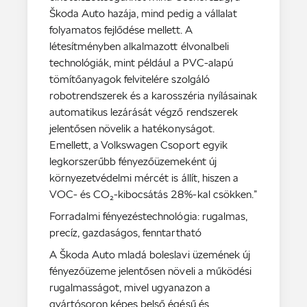
Škoda Auto hazája, mind pedig a vállalat
folyamatos fejlődése mellett. A
létesítményben alkalmazott élvonalbeli
technológiák, mint például a PVC-alapú
tömítőanyagok felvitelére szolgáló
robotrendszerek és a karosszéria nyílásainak
automatikus lezárását végző rendszerek
jelentősen növelik a hatékonyságot.
Emellett, a Volkswagen Csoport egyik
legkorszerűbb fényezőüzemeként új
környezetvédelmi mércét is állít, hiszen a
VOC- és CO₂-kibocsátás 28%-kal csökken.”
Forradalmi fényezéstechnológia: rugalmas,
precíz, gazdaságos, fenntartható
A Škoda Auto mladá boleslavi üzemének új
fényezőüzeme jelentősen növeli a működési
rugalmasságot, mivel ugyanazon a
gyártósoron képes belső égésű és