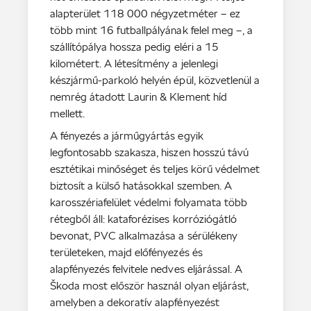
alapterület 118 000 négyzetméter – ez
több mint 16 futballpályának felel meg –, a
szállítópálya hossza pedig eléri a 15
kilométert. A létesítmény a jelenlegi
készjármű-parkoló helyén épül, közvetlenül a
nemrég átadott Laurin & Klement híd
mellett.
A fényezés a járműgyártás egyik
legfontosabb szakasza, hiszen hosszú távú
esztétikai minőséget és teljes körű védelmet
biztosít a külső hatásokkal szemben. A
karosszériafelület védelmi folyamata több
rétegből áll: kataforézises korróziógátló
bevonat, PVC alkalmazása a sérülékeny
területeken, majd előfényezés és
alapfényezés felvitele nedves eljárással. A
Škoda most először használ olyan eljárást,
amelyben a dekoratív alapfényezést