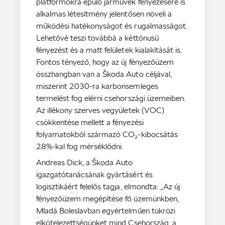
platformokra épülő járművek fényezésére is
alkalmas létesítmény jelentősen növeli a
működési hatékonyságot és rugalmasságot.
Lehetővé teszi továbbá a kéttónusú
fényezést és a matt felületek kialakítását is.
Fontos tényező, hogy az új fényezőüzem
összhangban van a Škoda Auto céljával,
miszerint 2030-ra karbonsemleges
termelést fog elérni csehországi üzemeiben.
Az illékony szerves vegyületek (VOC)
csökkentése mellett a fényezési
folyamatokból származó CO₂-kibocsátás
28%-kal fog mérséklődni.
Andreas Dick, a Škoda Auto
igazgatótanácsának gyártásért és
logisztikáért felelős tagja, elmondta: „Az új
fényezőüzem megépítése fő üzemünkben,
Mladá Boleslavban egyértelműen tükrözi
elkötelezettségünket mind Csehország, a