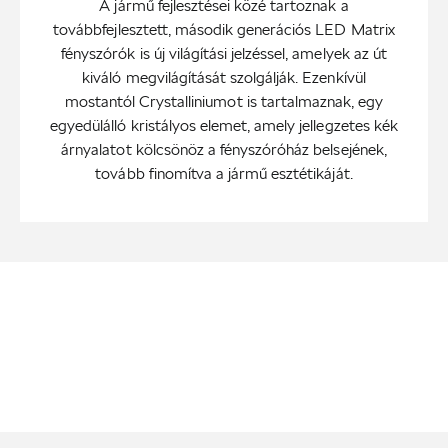
A jármű fejlesztései közé tartoznak a
továbbfejlesztett, második generációs LED Matrix
fényszórók is új világítási jelzéssel, amelyek az út
kiváló megvilágítását szolgálják. Ezenkívül
mostantól Crystalliniumot is tartalmaznak, egy
egyedülálló kristályos elemet, amely jellegzetes kék
árnyalatot kölcsönöz a fényszóróház belsejének,
tovább finomítva a jármű esztétikáját.