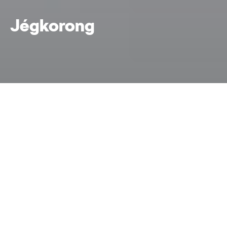
Jégkorong
Jégkorong
Home
A Škoda világa
A Škoda és az IIHF
A Škoda Auto és a jégkorong közös történelme
egészen 1992-ig nyúlik vissza, azóta a nemzetközi
Škoda a sportág egyik fő támogatója, valamint a
jégkorong világbajnokságok hivatalos autóinak
szállítója.
Az idén 25. évébe lépett kooperáció
Guinness rekordnak számít
, nincs még egy olyan