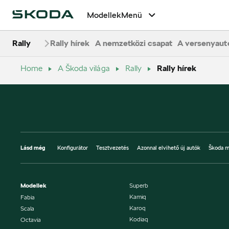
Modellek
Menü
Rally
Rally hírek
A nemzetközi csapat
A versenyaut
Home
A Škoda világa
Rally
Rally hírek
Lásd még
Konfigurátor
Tesztvezetés
Azonnal elvihető új autók
Škoda m
Modellek
Superb
Kamiq
Fabia
Karoq
Scala
Kodiaq
Octavia