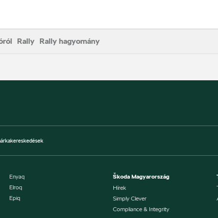
óról
Rally
Rally hagyomány
árkakereskedések
Enyaq
Škoda Magyarország
Elroq
Hírek
Epiq
Simply Clever
Compliance & Integrity