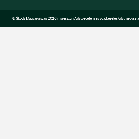
© Škoda Magyarország 2026
Impresszum
Adatvédelem és adatkezelés
Adatmegosztá